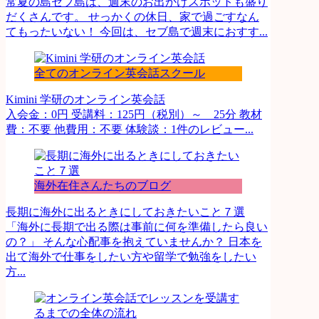
常夏の島セブ島は、週末のお出かけスポットも盛り
だくさんです。 せっかくの休日、家で過ごすなん
てもったいない！ 今回は、セブ島で週末におすす...
全てのオンライン英会話スクール
Kimini 学研のオンライン英会話
入会金：0円 受講料：125円（税別）～ 25分 教材
費：不要 他費用：不要 体験談：1件のレビュー...
海外在住さんたちのブログ
長期に海外に出るときにしておきたいこと７選
「海外に長期で出る際は事前に何を準備したら良い
の？」 そんな心配事を抱えていませんか？ 日本を
出て海外で仕事をしたい方や留学で勉強をしたい
方...