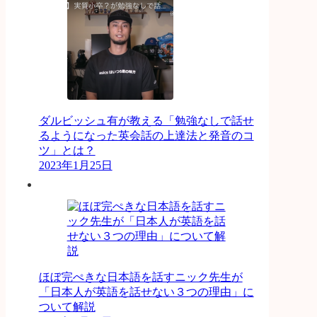
ダルビッシュ有が教える「勉強なしで話せ
るようになった英会話の上達法と発音のコ
ツ」とは？
2023年1月25日
ほぼ完ぺきな日本語を話すニック先生が
「日本人が英語を話せない３つの理由」に
ついて解説