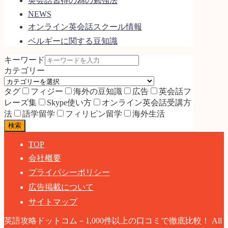
英会話習得の為の勉強法
NEWS
オンライン英会話スクール情報
ベルギーに関する豆知識
キーワード
カテゴリー
タグ
フィジー
海外の豆知識
広告
英会話フ
レーズ集
Skype使い方
オンライン英会話受講方
法
語学留学
フィリピン留学
海外生活
検索
TOP
会社概要
プライバシーポリシー
広告掲載について
サイトマップ
英語攻略ドットコム－1,000件以上の口コミで徹底比較！ All