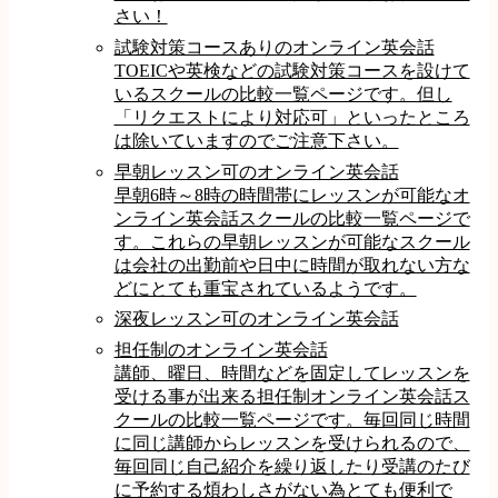
さい！
試験対策コースありのオンライン英会話
TOEICや英検などの試験対策コースを設けて
いるスクールの比較一覧ページです。但し
「リクエストにより対応可」といったところ
は除いていますのでご注意下さい。
早朝レッスン可のオンライン英会話
早朝6時～8時の時間帯にレッスンが可能なオ
ンライン英会話スクールの比較一覧ページで
す。これらの早朝レッスンが可能なスクール
は会社の出勤前や日中に時間が取れない方な
どにとても重宝されているようです。
深夜レッスン可のオンライン英会話
担任制のオンライン英会話
講師、曜日、時間などを固定してレッスンを
受ける事が出来る担任制オンライン英会話ス
クールの比較一覧ページです。毎回同じ時間
に同じ講師からレッスンを受けられるので、
毎回同じ自己紹介を繰り返したり受講のたび
に予約する煩わしさがない為とても便利で