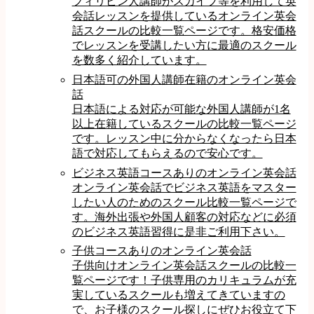
フィリピン人講師がスカイプ等を利用して英
会話レッスンを提供しているオンライン英会
話スクールの比較一覧ページです。格安価格
でレッスンを受講したい方に最適のスクール
を数多く紹介しています。
日本語可の外国人講師在籍のオンライン英会
話
日本語による対応が可能な外国人講師が1名
以上在籍しているスクールの比較一覧ページ
です。レッスン中に分からなくなったら日本
語で対応してもらえるので安心です。
ビジネス英語コースありのオンライン英会話
オンライン英会話でビジネス英語をマスター
したい人のためのスクール比較一覧ページで
す。海外出張や外国人顧客の対応などに必須
のビジネス英語習得に是非ご利用下さい。
子供コースありのオンライン英会話
子供向けオンライン英会話スクールの比較一
覧ページです！子供専用のカリキュラムが充
実しているスクールも増えてきていますの
で、お子様のスクール探しにぜひお役立て下