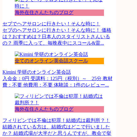
海外在住さんたちのブログ
セブでヘアサロンに行きたい！そんな時に！
セブのヘアサロンに行きたい！そんな時に！ 価格
は？おすすめは？日本人のスタイリストさんいる
の？ 雨季に入って、毎晩夜中にスコール&雷...
全てのオンライン英会話スクール
Kimini 学研のオンライン英会話
入会金：0円 受講料：125円（税別）～ 25分 教材
費：不要 他費用：不要 体験談：1件のレビュー...
海外在住さんたちのブログ
フィリピンでは不倫は犯罪！結婚式は裁判所？！
結婚されている方は、結婚式はどこで行いました
か？ 結婚式場が大半だと思うんですが、教会で挙