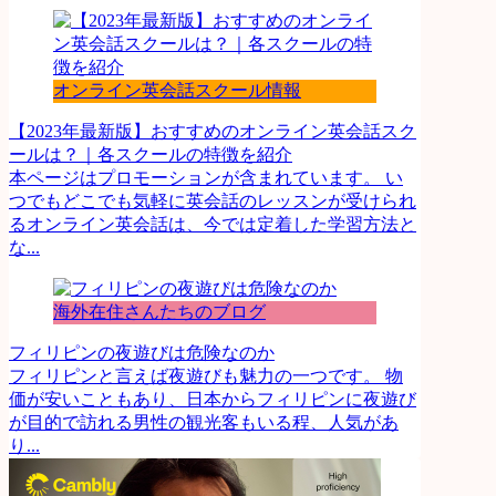
オンライン英会話スクール情報
【2023年最新版】おすすめのオンライン英会話スク
ールは？｜各スクールの特徴を紹介
本ページはプロモーションが含まれています。 い
つでもどこでも気軽に英会話のレッスンが受けられ
るオンライン英会話は、今では定着した学習方法と
な...
海外在住さんたちのブログ
フィリピンの夜遊びは危険なのか
フィリピンと言えば夜遊びも魅力の一つです。 物
価が安いこともあり、日本からフィリピンに夜遊び
が目的で訪れる男性の観光客もいる程、人気があ
り...