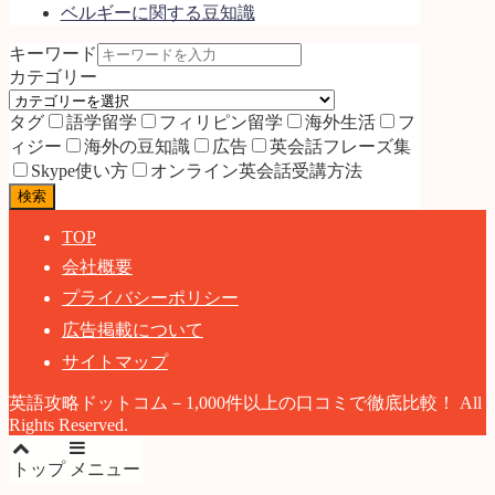
ベルギーに関する豆知識
キーワード
カテゴリー
タグ
語学留学
フィリピン留学
海外生活
フ
ィジー
海外の豆知識
広告
英会話フレーズ集
Skype使い方
オンライン英会話受講方法
検索
TOP
会社概要
プライバシーポリシー
広告掲載について
サイトマップ
英語攻略ドットコム－1,000件以上の口コミで徹底比較！ All
Rights Reserved.
トップ
メニュー