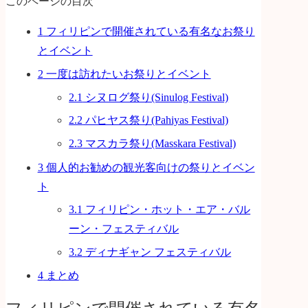
このページの目次
1
フィリピンで開催されている有名なお祭り
とイベント
2
一度は訪れたいお祭りとイベント
2.1
シヌログ祭り(Sinulog Festival)
2.2
パヒヤス祭り(Pahiyas Festival)
2.3
マスカラ祭り(Masskara Festival)
3
個人的お勧めの観光客向けの祭りとイベン
ト
3.1
フィリピン・ホット・エア・バル
ーン・フェスティバル
3.2
ディナギャン フェスティバル
4
まとめ