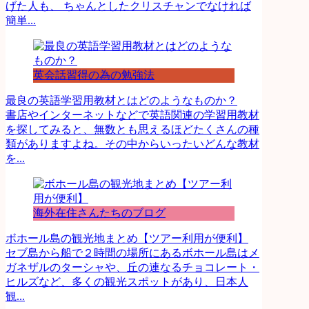
げた人も、 ちゃんとしたクリスチャンでなければ
簡単...
英会話習得の為の勉強法
最良の英語学習用教材とはどのようなものか？
書店やインターネットなどで英語関連の学習用教材
を探してみると、無数とも思えるほどたくさんの種
類がありますよね。その中からいったいどんな教材
を...
海外在住さんたちのブログ
ボホール島の観光地まとめ【ツアー利用が便利】
セブ島から船で２時間の場所にあるボホール島はメ
ガネザルのターシャや、丘の連なるチョコレート・
ヒルズなど、多くの観光スポットがあり、日本人
観...