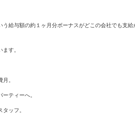
いう給与額の約１ヶ月分ボーナスがどこの会社でも支給
います。
費月。
パーティーへ。
スタッフ。