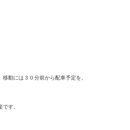
。
、移動には３０分前から配車予定を。
楽です。