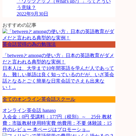
「ワッツアップ（What's up?）」ってどうい
う意味？
2022年9月30日
おすすめの記事
英会話習得の為の勉強法
「betweenとamongの使い方」日本の英語教育がダメ
だと言われる典型的な実例！
日本人は、大学まで10年間英語を学んだ人であって
も、難しい単語は良く知っているのだが、いざ英会
話となるとごく簡単な日常会話でさえも出来な
い！...
全てのオンライン英会話スクール
オンライン英会話 hanaso
入会金：0円 受講料：177円（税別）～ 25分 教材
費：市販教材使用時実費 他費用：不要 体験談：15
件のレビュー 本ページはプロモーショ...