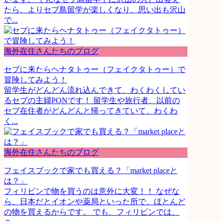
たら、よりセブ島留学が楽しくなり、思い出も沢山
で...
海外在住さんたちのブログ
セブに来たらヘナタトゥー（フェイクタトゥー）で
冒険してみよう！
留学生がどんどん流れ込んできて、わくわくしてい
るセブの主婦PONです！ 留学生や旅行者、以前の
セブ在住者がどんどんと帰ってきていて、わくわ
く...
海外在住さんたちのブログ
フェイスブックで家でも買える？「market placeと
は？」
フィリピンで物を買うのは意外に大変！！ なぜな
ら、日本だとイオンや薬局といった所で、ほとんど
の物を買えるからです。 でも、フィリピンでは、