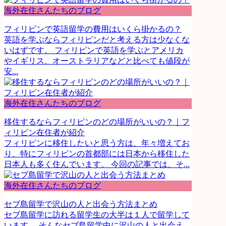
海外在住さんたちのブログ
フィリピンで英語留学の費用はいくら掛かるの？
英語を学ぶならフィリピンだと考える方は少なくな
いはずです。 フィリピンで英語を学ぶとアメリカ
やイギリス、オーストラリアなどと比べても値段が
安...
海外在住さんたちのブログ
移住するならフィリピンのどの場所がいいの？｜フ
ィリピン在住者が紹介
フィリピンに移住したいと思う方は、年々増えてお
り、特にフィリピンの首都部には日本から移住した
日本人も多く住んでいます。 今回の記事では、そ...
海外在住さんたちのブログ
セブ島留学で沢山の人と出会う方法まとめ
セブ島留学に訪れる留学生の大半は１人で留学して
います。 そんなセブ島留学中に沢山の人と出会え