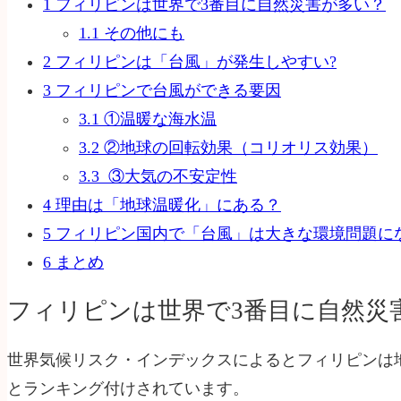
1
フィリピンは世界で3番目に自然災害が多い？
1.1
その他にも
2
フィリピンは「台風」が発生しやすい?
3
フィリピンで台風ができる要因
3.1
①温暖な海水温
3.2
②地球の回転効果（コリオリス効果）
3.3
③大気の不安定性
4
理由は「地球温暖化」にある？
5
フィリピン国内で「台風」は大きな環境問題に
6
まとめ
フィリピンは世界で3番目に自然災
世界気候リスク・インデックスによるとフィリピンは地
とランキング付けされています。