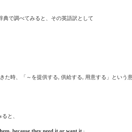
辞典で調べてみると、その英語訳として
出てきた時、「～
を提供する
, 供給する
, 用意する
」という
てみると、
hem, because they need it or want it
」