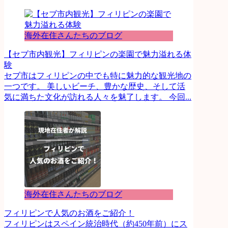
海外在住さんたちのブログ
【セブ市内観光】フィリピンの楽園で魅力溢れる体
験
セブ市はフィリピンの中でも特に魅力的な観光地の
一つです。 美しいビーチ、豊かな歴史、そして活
気に満ちた文化が訪れる人々を魅了します。 今回...
海外在住さんたちのブログ
フィリピンで人気のお酒をご紹介！
フィリピンはスペイン統治時代（約450年前）にス