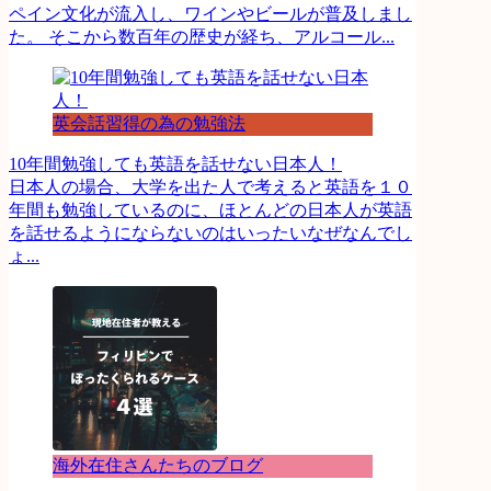
ペイン文化が流入し、ワインやビールが普及しまし
た。 そこから数百年の歴史が経ち、アルコール...
英会話習得の為の勉強法
10年間勉強しても英語を話せない日本人！
日本人の場合、大学を出た人で考えると英語を１０
年間も勉強しているのに、ほとんどの日本人が英語
を話せるようにならないのはいったいなぜなんでし
ょ...
海外在住さんたちのブログ