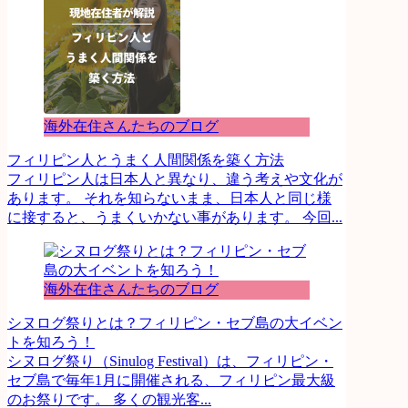
海外在住さんたちのブログ
フィリピン人とうまく人間関係を築く方法
フィリピン人は日本人と異なり、違う考えや文化が
あります。 それを知らないまま、日本人と同じ様
に接すると、うまくいかない事があります。 今回...
海外在住さんたちのブログ
シヌログ祭りとは？フィリピン・セブ島の大イベン
トを知ろう！
シヌログ祭り（Sinulog Festival）は、フィリピン・
セブ島で毎年1月に開催される、フィリピン最大級
のお祭りです。 多くの観光客...