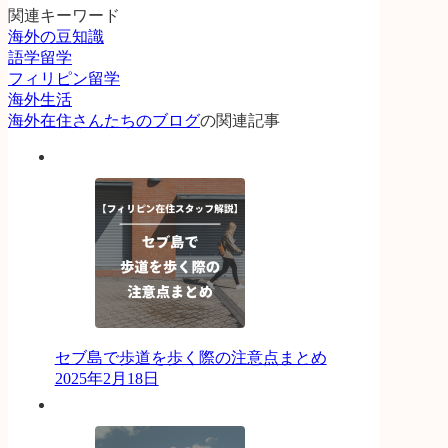
関連キーワード
海外の豆知識
語学留学
フィリピン留学
海外生活
海外在住さんたちのブログ
の関連記事
セブ島で歩道を歩く際の注意点まとめ
2025年2月18日