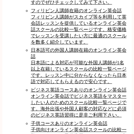
すのでぜひチェックしてみて下さい。
フィリピン人講師在籍のオンライン英会話
フィリピン人講師がスカイプ等を利用して英
会話レッスンを提供しているオンライン英会
話スクールの比較一覧ページです。格安価格
でレッスンを受講したい方に最適のスクール
を数多く紹介しています。
日本語可の外国人講師在籍のオンライン英会
話
日本語による対応が可能な外国人講師が1名
以上在籍しているスクールの比較一覧ページ
です。レッスン中に分からなくなったら日本
語で対応してもらえるので安心です。
ビジネス英語コースありのオンライン英会話
オンライン英会話でビジネス英語をマスター
したい人のためのスクール比較一覧ページで
す。海外出張や外国人顧客の対応などに必須
のビジネス英語習得に是非ご利用下さい。
子供コースありのオンライン英会話
子供向けオンライン英会話スクールの比較一