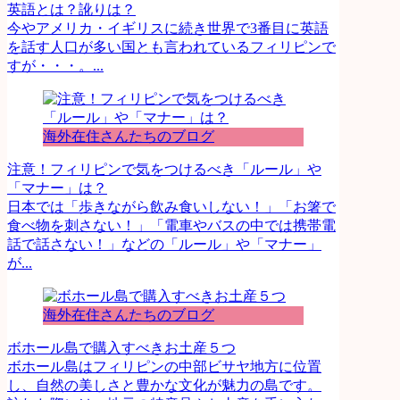
英語とは？訛りは？
今やアメリカ・イギリスに続き世界で3番目に英語
を話す人口が多い国とも言われているフィリピンで
すが・・・。...
海外在住さんたちのブログ
注意！フィリピンで気をつけるべき「ルール」や
「マナー」は？
日本では「歩きながら飲み食いしない！」「お箸で
食べ物を刺さない！」「電車やバスの中では携帯電
話で話さない！」などの「ルール」や「マナー」
が...
海外在住さんたちのブログ
ボホール島で購入すべきお土産５つ
ボホール島はフィリピンの中部ビサヤ地方に位置
し、自然の美しさと豊かな文化が魅力の島です。