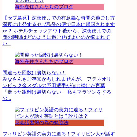
海外在住さんたちのブログ
【セブ島発】深夜便までの有意義な時間の過ごし方
深夜に出発するセブ島発の便で日本に帰国されます
か？ ホテルチェックアウト後から、深夜便までの
間の時間はどのように過ごせばよいのか悩まれて
い...
海外在住さんたちのブログ
間違った回数は裏切らない！
みなさんもご存知かもしれませんが、 アテネオリ
ンピック金メダルの野田選手が信じ続けた言葉
「走った距離は裏切らない」 私もマラソンをする
の...
英会話習得の為の勉強法
フィリピン英語の実力に迫る！フィリピン人が話す