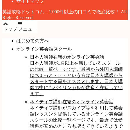
サイトマップ
英語攻略ドットコム－1,000件以上の口コミで徹底比較！ All
Rights Reserved.
トップ
メニュー
はじめての方へ
オンライン英会話スクール
日本人講師在籍のオンライン英会話
日本人講師が1名以上在籍しているスクール
の比較一覧ページです。最初から外国人講師
はちょっと・・・という方は日本人講師から
スタートする事をオススメします。日本人講
師の中にもバイリンガルが数多く在籍してい
ます。
ネイティブ講師在籍のオンライン英会話
ネイティブ講師がスカイプ等を利用して英会
話レッスンを提供しているオンライン英会話
スクールの比較一覧ページです。最近では受
講料が安めのところも増えてきているようで