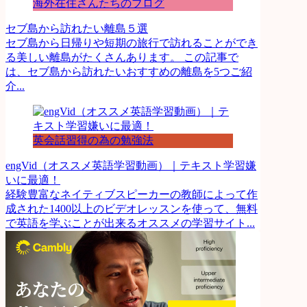
海外在住さんたちのブログ
セブ島から訪れたい離島５選
セブ島から日帰りや短期の旅行で訪れることができ
る美しい離島がたくさんあります。 この記事で
は、セブ島から訪れたいおすすめの離島を5つご紹
介...
英会話習得の為の勉強法
engVid（オススメ英語学習動画）｜テキスト学習嫌
いに最適！
経験豊富なネイティブスピーカーの教師によって作
成された1400以上のビデオレッスンを使って、無料
で英語を学ぶことが出来るオススメの学習サイト...