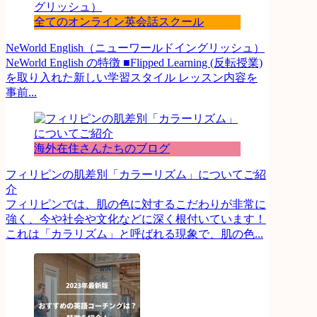
全てのオンライン英会話スクール
NeWorld English（ニューワールドイングリッシュ）
NeWorld English の特徴 ■Flipped Learning (反転授業)
を取り入れた新しい学習スタイル レッスン内容を
事前...
海外在住さんたちのブログ
フィリピンの肌差別「カラーリズム」についてご紹
介
フィリピンでは、肌の色に対するこだわりが非常に
強く、今や社会や文化などに深く根付いています！
これは「カラリズム」と呼ばれる現象で、肌の色...